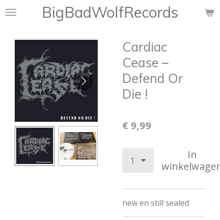
BigBadWolfRecords
Ga
direct
naar
Cardiac
de
hoofdinhoud
Cease ‎–
Defend Or
Die !
€ 9,99
In
winkelwage
new en still sealed